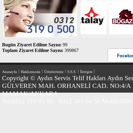
Bugün Ziyaret Edilme Sayısı:
99
Toplam Ziyaret Edilme Sayısı:
399867
|
|
|
|
|
Anasayfa
Hakkımızda
Ürünlerimiz
S.S.S.
İletişim
Copyright © Aydın Servis Telif Hakları Aydın Serv
GÜLVEREN MAH. ORHANELİ CAD. NO:4/A
MAMAK/ANKARA
Tel:0312 319 05 00 - 0312 563 04 50 Mobil:0501